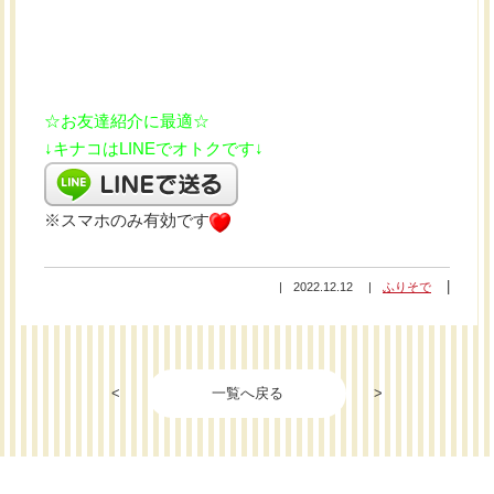
☆お友達紹介に最適☆
↓キナコはLINEでオトクです↓
※スマホのみ有効です
2022.12.12
ふりそで
<
一覧へ戻る
>