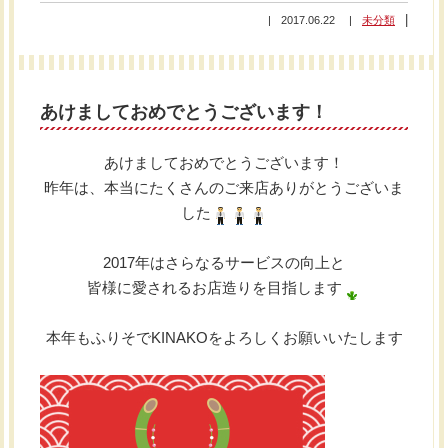
2017.06.22
未分類
あけましておめでとうございます！
あけましておめでとうございます！
昨年は、本当にたくさんのご来店ありがとうございま
した
2017年はさらなるサービスの向上と
皆様に愛されるお店造りを目指します
本年もふりそでKINAKOをよろしくお願いいたします