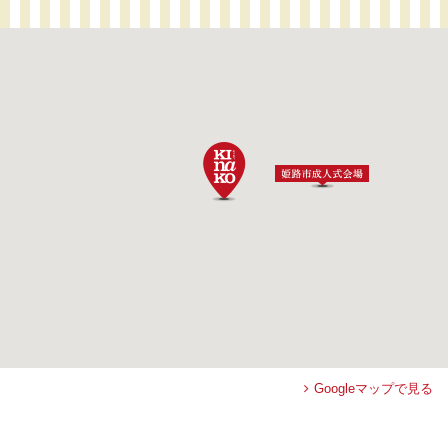
Googleマップで見る