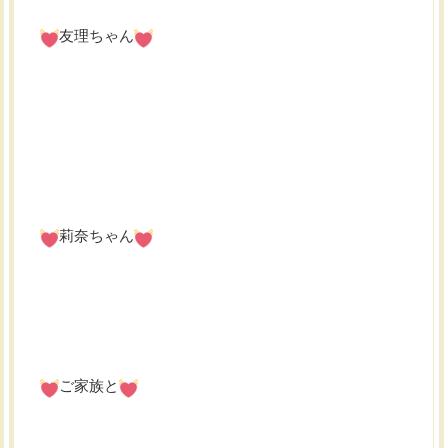
友理ちゃん
莉奈ちゃん
ご家族と