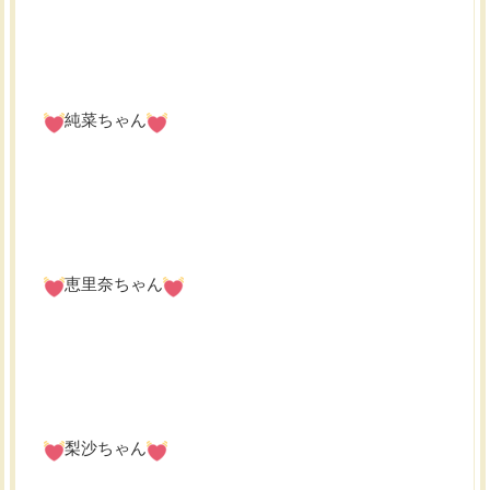
純菜ちゃん
恵里奈ちゃん
梨沙ちゃん